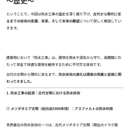
～歴史～
ということで、今回は防水工事の歴史を深く掘り下げ、
古代から現代に至
るまでの技術の変遷、背景、そして未来の展望
について詳しく解説してい
きます。
建築物において「防水工事」は、建物を雨水や湿気から守り、長期間にわ
たって安全で快適な環境を維持するために不可欠な技術です。
古代の文明から現代に至るまで、
防水技術の進化は建築の発展と密接に関
わってきました。
1. 防水工事の起源｜古代文明における防水技術
① メソポタミア文明（紀元前3000年頃）｜アスファルトの防水利用
世界最古の防水技術の一つは、古代メソポタミア文明（現在のイラク周