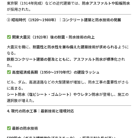
東京駅（1914年完成）などの近代建築では、
防水アスファルトや鉛板防水
が採用された。
② 昭和時代（1920〜1980年）｜コンクリート建築と防水技術の発展
関東大震災（1923年）後の耐震・防水技術の向上
大震災を機に、
耐震性と防水性を兼ね備えた建築技術が求められる
ように
なる。
鉄筋コンクリート建築の普及とともに、アスファルト防水が標準化
され
た。
高度経済成長期（1950〜1970年代）の建設ラッシュ
ビル、ダム、高速道路などの大型建築が増加し、防水工事の重要性がさら
に高まる。
シート防水（塩ビシート・ゴムシート）やウレタン防水
が登場し、施工の
選択肢が増えた。
4. 現代の防水工事｜最新技術と環境対応
最新の防水技術
FRP防水（ガラス繊維強化プラスチック）
→ 軽量で耐久性が高い