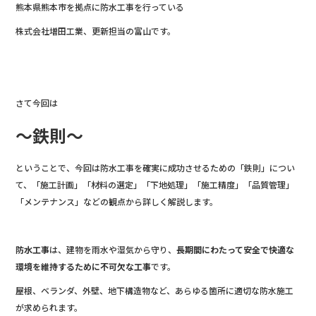
熊本県熊本市を拠点に防水工事を行っている
b
r
株式会社増田工業、更新担当の富山です。
o
o
k
さて今回は
～鉄則～
ということで、今回は防水工事を確実に成功させるための「鉄則」につい
て、「施工計画」「材料の選定」「下地処理」「施工精度」「品質管理」
「メンテナンス」などの観点から詳しく解説します。
防水工事
は、建物を雨水や湿気から守り、
長期間にわたって安全で快適な
環境を維持するために不可欠な工事
です。
屋根、ベランダ、外壁、地下構造物など、あらゆる箇所に適切な防水施工
が求められます。