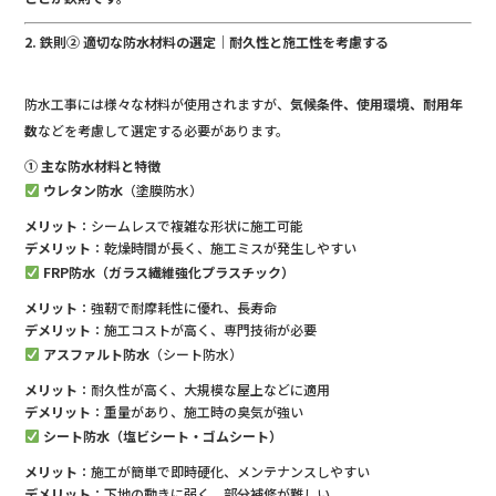
2. 鉄則② 適切な防水材料の選定｜耐久性と施工性を考慮する
防水工事には様々な材料が使用されますが、
気候条件、使用環境、耐用年
数
などを考慮して選定する必要があります。
① 主な防水材料と特徴
ウレタン防水
（塗膜防水）
メリット
：シームレスで複雑な形状に施工可能
デメリット
：乾燥時間が長く、施工ミスが発生しやすい
FRP防水（ガラス繊維強化プラスチック）
メリット
：強靭で耐摩耗性に優れ、長寿命
デメリット
：施工コストが高く、専門技術が必要
アスファルト防水
（シート防水）
メリット
：耐久性が高く、大規模な屋上などに適用
デメリット
：重量があり、施工時の臭気が強い
シート防水（塩ビシート・ゴムシート）
メリット
：施工が簡単で即時硬化、メンテナンスしやすい
デメリット
：下地の動きに弱く、部分補修が難しい