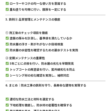
ローラーやコテの均一な使い方を意識する
重ね塗りを均等に行い、膜厚を一定にする
5. 鉄則⑤ 品質管理とメンテナンスの徹底
① 施工後のチェック項目を徹底
塗膜の厚みを計測し、基準値を満たしているか
防水層の浮き・剥がれがないか目視検査
防水層の水密性を確認するための漏水テストを実施
② 定期メンテナンスの重要性
5年ごとに点検を行い、防水層の劣化を早期発見
トップコートの再塗装を行い、紫外線劣化を防止
シーリング材の劣化確認を実施し、補修対応
6. まとめ｜防水工事の鉄則を守り、長寿命な建物を実現する
適切な防水工法と材料を選定する
下地処理を徹底し、防水材の密着性を確保する
施工精度を高め、適正な塗布量を守る