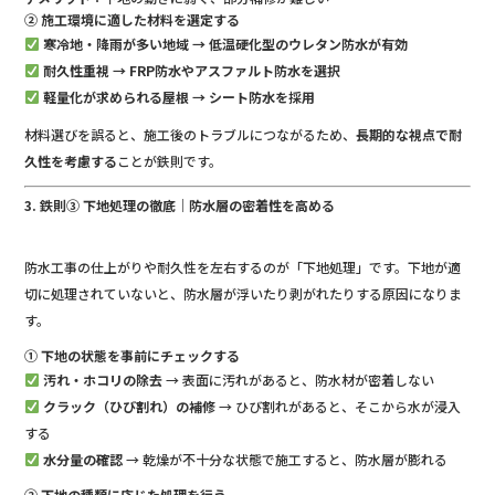
② 施工環境に適した材料を選定する
寒冷地・降雨が多い地域 → 低温硬化型のウレタン防水が有効
耐久性重視 → FRP防水やアスファルト防水を選択
軽量化が求められる屋根 → シート防水を採用
材料選びを誤ると、施工後のトラブルにつながるため、
長期的な視点で耐
久性を考慮する
ことが鉄則です。
3. 鉄則③ 下地処理の徹底｜防水層の密着性を高める
防水工事の仕上がりや耐久性を左右するのが「下地処理」です。下地が適
切に処理されていないと、防水層が浮いたり剥がれたりする原因になりま
す。
① 下地の状態を事前にチェックする
汚れ・ホコリの除去
→ 表面に汚れがあると、防水材が密着しない
クラック（ひび割れ）の補修
→ ひび割れがあると、そこから水が浸入
する
水分量の確認
→ 乾燥が不十分な状態で施工すると、防水層が膨れる
② 下地の種類に応じた処理を行う