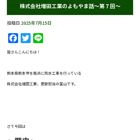
株式会社増田工業のよもやま話～第７回～
投稿日
2025年7月15日
F
T
Li
a
w
n
皆さんこんにちは！
c
it
e
e
te
熊本県熊本市を拠点に防水工事を行っている
b
r
株式会社増田工業、更新担当の富山です。
o
o
k
さて今回は