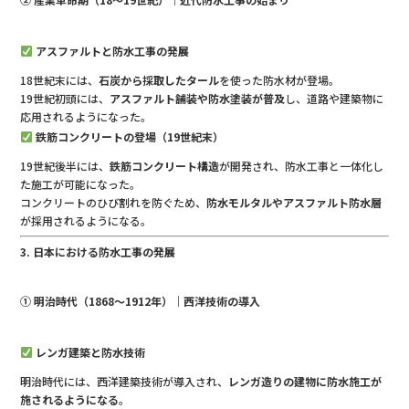
アスファルトと防水工事の発展
18世紀末には、
石炭から採取したタール
を使った防水材が登場。
19世紀初頭には、
アスファルト舗装や防水塗装が普及
し、道路や建築物に
応用されるようになった。
鉄筋コンクリートの登場（19世紀末）
19世紀後半には、
鉄筋コンクリート構造
が開発され、防水工事と一体化し
た施工が可能になった。
コンクリートのひび割れを防ぐため、
防水モルタルやアスファルト防水層
が採用されるようになる。
3. 日本における防水工事の発展
① 明治時代（1868〜1912年）｜西洋技術の導入
レンガ建築と防水技術
明治時代には、西洋建築技術が導入され、
レンガ造りの建物に防水施工が
施されるようになる
。