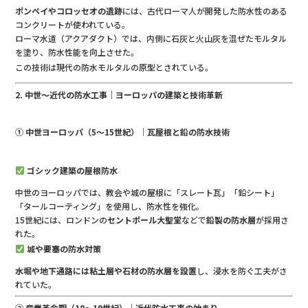
ポンペイやコロッセオの遺跡
には、古代ローマ人が開発した防水性のある
コンクリートが使われている。
ローマ水道（アクアダクト）では、内側に石灰と火山灰を混ぜたモルタル
を塗り、防水性能を向上させた。
この技術は現代の防水モルタルの原型とされている。
2. 中世〜近代の防水工事｜ヨーロッパの建築と技術革新
① 中世ヨーロッパ（5〜15世紀）｜瓦屋根と鉛の防水技術
ゴシック建築の屋根防水
中世のヨーロッパでは、教会や城の屋根に「スレート瓦」「鉛シート」
「タールコーティング」を使用し、防水性を強化。
15世紀には、ロンドンの
セントポール大聖堂
などで
鉛製の防水層
が採用さ
れた。
城や要塞の防水対策
水堀や地下通路には粘土層や石材の防水層を設置
し、浸水を防ぐ工夫がさ
れていた。
② 産業革命期（18〜19世紀）｜近代防水工事の始まり