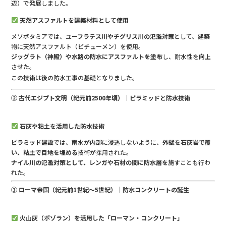
辺）で発展しました。
天然アスファルトを建築材料として使用
メソポタミアでは、
ユーフラテス川やチグリス川の氾濫対策
として、建築
物に天然アスファルト（ビチューメン）を使用。
ジッグラト（神殿）や水路の防水にアスファルトを塗布
し、耐水性を向上
させた。
この技術は後の防水工事の基礎となりました。
② 古代エジプト文明（紀元前2500年頃）｜ピラミッドと防水技術
石灰や粘土を活用した防水技術
ピラミッド建設
では、雨水が内部に浸透しないように、
外壁を石灰岩で覆
い、粘土で目地を埋める
技術が採用された。
ナイル川の氾濫対策として、レンガや石材の間に防水層を施す
ことも行わ
れた。
③ ローマ帝国（紀元前1世紀〜5世紀）｜防水コンクリートの誕生
火山灰（ポゾラン）を活用した「ローマン・コンクリート」