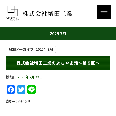
2025 7月
月別アーカイブ:
2025年7月
株式会社増田工業のよもやま話～第８回～
投稿日
2025年7月22日
F
T
Li
a
w
n
皆さんこんにちは！
c
it
e
e
te