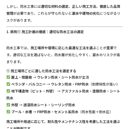
しかし、防水工事には
適切な材料の選定、正しい施工方法、徹底した品質
管理
が必要であり、これらが守られないと
漏水や建物の劣化
につながるリ
スクがあります。
1. 鉄則① 施工計画の徹底｜適切な防水工法の選定
防水工事では、
施工場所や環境に応じた最適な工法を選ぶ
ことが重要で
す。適切な工法を選ばないと、防水層が劣化しやすく、漏水のリスクが高
まります。
① 施工場所ごとに適した防水工法を選定する
屋上・陸屋根
→
ウレタン防水・シート防水
が主流
ベランダ・バルコニー
→
ウレタン防水・FRP防水
（耐摩耗性が高い）
地下構造物（ピット・外壁）
→
アスファルト防水・塗膜防水・シート
防水
外壁
→
透湿防水シート・シーリング防水
プール・水槽
→
FRP防水・セメント系防水
（防水性能＋耐水圧）
施工場所や用途に応じて、耐久性やメンテナンス性を考慮した工法を選ぶ
ことが鉄則です。