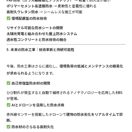
ポリマーセメント系塗膜防水
→ 柔軟性と密着性に優れる
高耐久ウレタン防水
→ シームレスな施工が可能
環境配慮型の防水技術
リサイクル可能な防水シートの開発
太陽光発電と組み合わせた屋上防水システム
透水性コンクリートと防水技術の融合
5. 未来の防水工事｜技術革新と持続可能性
今後、防水工事はさらに進化し、
環境負荷の低減とメンテナンスの簡易化
が求められる
ようになります。
自己修復型防水材の開発
ひび割れが発生すると自動で補修されるナノテクノロジーを応用した材料
が登場。
AIとドローンを活用した防水点検
赤外線センサーを搭載したドローンで
建物の防水劣化をリアルタイムで診
断
。
防水材のさらなる高耐久化