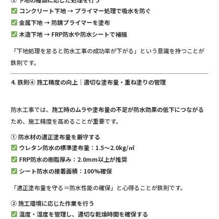
コンクリート下地 → プライマー処理で吸水を防ぐ
金属下地 → 防錆プライマーを塗布
木造下地 → FRP防水や防水シートで補強
「下地処理を怠ると防水工事の成功率が下がる」という意識を持つことが
鉄則です。
4. 鉄則④ 施工精度の向上｜適切な塗布量・重ね塗りの管理
防水工事では、
施工時のムラや塗布量の不足が防水効果の低下につながる
ため、施工精度を高めることが重要です。
① 防水材の適正塗布量を厳守する
ウレタン防水の標準塗布量：1.5〜2.0kg/㎡
FRP防水の樹脂厚み：2.0mm以上が推奨
シート防水の接着面積：100%確保
「適正塗布量を守る＝防水性能の確保」と心得ることが鉄則です。
② 施工環境に応じた作業を行う
温度・湿度を管理し、適切な乾燥時間を確保する